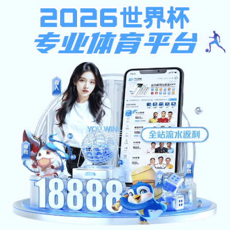
注册入口
全天更新 ·
pg官网平台
赛
事实时同步
无论您身在何处，
pg官网平台APP
为您带来高速、
高清、稳定的观赛体验。
下载客户端
网页端访问