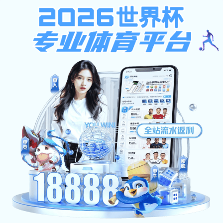
注册入口
用户使用协议
版本号：v1.0 ｜ 最近更新：2025年7月
一、协议的接受
在您开始使用pg官网平台平台提供的任何服务之前，请务必阅读并理
解本协议内容。访问、注册、浏览或使用即代表您接受所有条款。
二、账户注册与使用