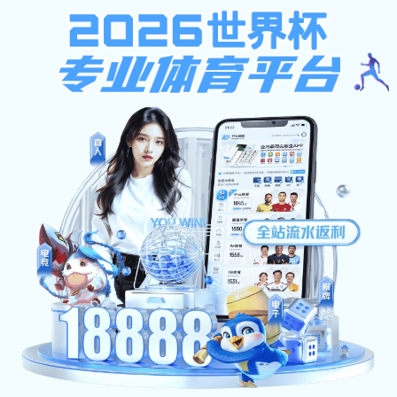
注册入口
全天更新 ·
pg官网平台
赛
事实时同步
无论您身在何处，
pg官网平台APP
为您带来高速、
高清、稳定的观赛体验。
下载客户端
网页端访问