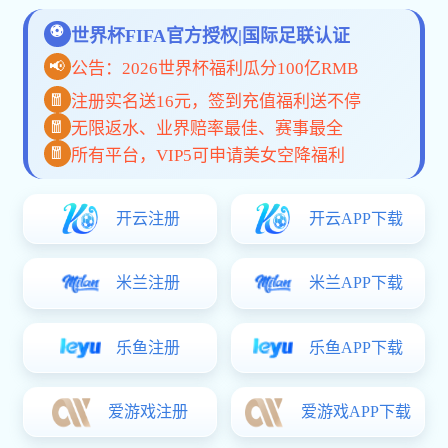
曼城对圣徒交锋优势明显切尔西足
总杯战利兹联全胜晋级