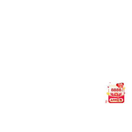
均以较大比分获胜。这种连续性的胜利让球队上下对
于接下来的交锋充满信心，而反观南安普顿则可能会
因为之前的不佳表现而产生畏惧情绪。
除了直接碰撞外，从统计数据来看，两支球队之间还
有许多其他层面的比较，比如控球率、射门次数等，
这些都进一步印证了双方实力悬殊。因此，当即将再
次相遇时，人们更倾向于认为曼城会继续保持这一优
势，并且争取更加辉煌的成果。
4、切尔西足总杯全胜晋级
切尔西在本届足总杯中的表现令人瞩目，以全胜姿态
顺利晋级。这不仅彰显了他们强大的阵容深度，也反
映出球队对于这一传统赛事极高的重视程度。在淘汰
赛阶段，每一场比赛都是生死攸关，因此切尔西必须